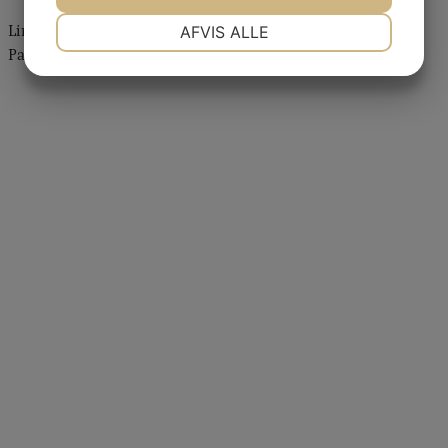
NØDVENDIGE
PRÆFERENCER
Link til seneste tilsynsrapport fra Styrelsen for
AFVIS ALLE
Patientsikkerhed
JA
NEJ
JA
NEJ
MARKETING
STATISTIK