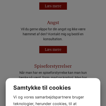
Læs mere
Angst
Vil du gerne slippe for din angst og ikke være
hæmmet af den? Kontakt mig og bestil en
konsultation.
Læs mere
Spiseforstyrrelser
Når man har en spiseforstyrrelse kan man kun
tænke på vægt, form, mad og kontrol. Man har
mindre overskud til at være social.
Samtykke til cookies
Læs mere
Vi og vores samarbejdspartnere bruger
teknologier, herunder cookies, til at