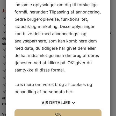
indsamle oplysninger om dig til forskellige
Jeg tilbyder
formål, herunder: Tilpasning af annoncering,
Psykiatrisk vurdering og diagnosticering​ over 1-2 sessioner
bedre brugeroplevelse, funktionalitet,
Hurtig vurdering af virksomhedens medarbejder
statistik og marketing. Disse oplysninger
“Second opinion” hvis du er i tvivl eller utilfreds med den vurdering,
kan blive delt med annoncerings- og
du har fået i den offentlige psykiatri, i forsikringssager eller andre
analysepartnere, som kan kombinere dem
steder
med data, du tidligere har givet dem eller
Udfærdigelse af en behandlingsplan og et overslag/tilbud
de har indsamlet gennem din brug af deres
​​Individuel behandling (kognitiv terapi og/eller medicin)
tjenester. Ved at klikke på 'OK' giver du
Par- og familieterapi, familiesamtaler
samtykke til disse formål.
Coaching, personlig målsætning, stresshåndtering
Supervision
Læs mere om vores brug af cookies og
Undervisning
Udfærdigelse af speciallægeerklæringer, fx til brug i
behandling af persondata
her
.
arbejdsskadesager, sager om SU-handicaptillæg, førtidspension,
VIS
DETALJER
ressourceforløb, retslige forhold, mentalobservationer mm. ​
JA
NEJ
OK
JA
NEJ
Ventetiden på en konsultation er i øjeblikket 3-6 uger.​