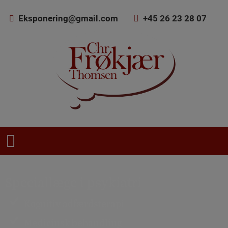
Hop
Eksponering@gmail.com
+45 26 23 28 07
til
indholdet
Speciallæge i psykiatri
Kognitiv adfærdsterapi
Medicinsk behandling